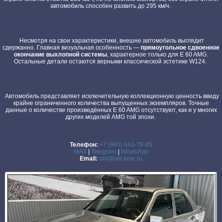
автомобиль способен развить до 295 км/ч.
Несмотря на свои характеристики, внешне автомобиль выглядит
сдержанно. Главная визуальная особенность —
прямоугольное сдвоенное
окончание выхлопной системы
, характерное только для E 60 AMG.
Остальные детали остаются верными классической эстетике W124.
Автомобиль представляет исключительную коллекционную ценность ввиду
крайне ограниченного количества выпущенных экземпляров. Точные
данные о количестве произведённых E 60 AMG отсутствуют, как и у многих
других моделей AMG той эпохи.
Телефон:
+7 (985) 643-78-85
MAX
|
Telegram
|
WhatsApp
Email:
old@old-time.ru