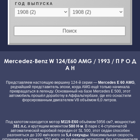
Г О Д В Ы П У С К А
Mercedez-Benz W 124/E60 AMG / 1993 / П Р О Д
А Н
Представляем настоящую вершину 124-й серии —
Mercedes E 60 AMG
,
редчайший представитель эпохи, когда AMG ещё только начинала
превращаться в легенду. Основанный на базе Mercedes E 500, этот
автомобиль прошёл доработку в Аффальтербахе, где его оснастили
форсированным двигателем V8 объёмом 6,0 литров.
Под капотом находится мотор
M119-E60
объёмом 5956 см?, мощностью
381 л.с.
и крутящим моментом
580 Н·м
. В паре с 4-ступенчатой
автоматической коробкой передач от SL 500, этот седан способен
разгоняться до 100 км/ч всего за
5,4 секунды
. Максимальная скорость
ограничена на отметке 250 км/ч, но по мнению экспертов, без ограничителя