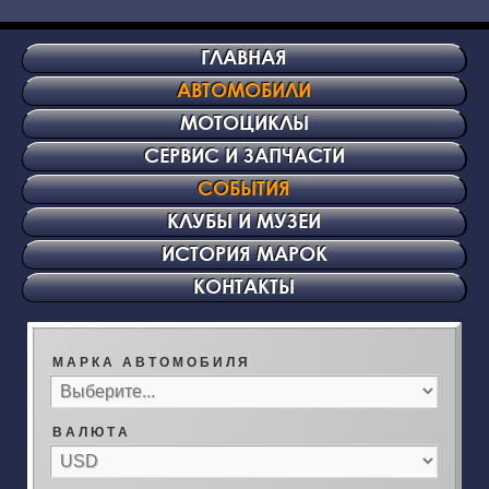
ГЛАВНАЯ
АВТОМОБИЛИ
МОТОЦИКЛЫ
СЕРВИС И ЗАПЧАСТИ
СОБЫТИЯ
КЛУБЫ И МУЗЕИ
ИСТОРИЯ МАРОК
КОНТАКТЫ
М А Р К А А В Т О М О Б И Л Я
В А Л Ю Т А