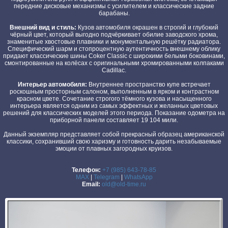
передние дисковые механизмы с усилителем и классические задние
барабаны.
Внешний вид и стиль:
Кузов автомобиля окрашен в строгий и глубокий
чёрный цвет, который выгодно подчёркивает обилие заводского хрома,
знаменитые хвостовые плавники и монументальную решётку радиатора.
Специфический шарм и стопроцентную аутентичность внешнему облику
придают классические шины Coker Classic с широкими белыми боковинами,
смонтированные на колёсах с оригинальными хромированными колпаками
Cadillac.
Интерьер автомобиля:
Внутреннее пространство купе встречает
роскошным просторным салоном, выполненным в ярком и контрастном
красном цвете. Сочетание строгого тёмного кузова и насыщенного
интерьера является одним из самых эффектных и желанных цветовых
решений для классических моделей этого периода. Показание одометра на
приборной панели составляет 19 104 мили.
Данный экземпляр представляет собой прекрасный образец американской
классики, сохранивший свою харизму и готовность дарить незабываемые
эмоции от плавных загородных круизов.
Телефон:
+7 (985) 643-78-85
MAX
|
Telegram
|
WhatsApp
Email:
old@old-time.ru