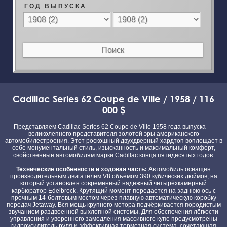
Г О Д В Ы П У С К А
Cadillac Series 62 Coupe de Ville / 1958 / 116
000 $
Представляем Cadillac Series 62 Coupe de Ville 1958 года выпуска —
великолепного представителя золотой эры американского
автомобилестроения. Этот роскошный двухдверный хардтоп воплощает в
себе монументальный стиль, изысканность и максимальный комфорт,
свойственные автомобилям марки Cadillac конца пятидесятых годов.
Технические особенности и ходовая часть:
Автомобиль оснащён
производительным двигателем V8 объёмом 390 кубических дюймов, на
который установлен современный надёжный четырёхкамерный
карбюратор Edelbrock. Крутящий момент передаётся на заднюю ось с
прочным 14-болтовым мостом через плавную автоматическую коробку
передач Jetaway. Вся мощь крупного мотора подчёркивается породистым
звучанием раздвоенной выхлопной системы. Для обеспечения лёгкости
управления и уверенного замедления массивного купе предусмотрены
гидроусилитель руля и эффективная тормозная система, сочетающая