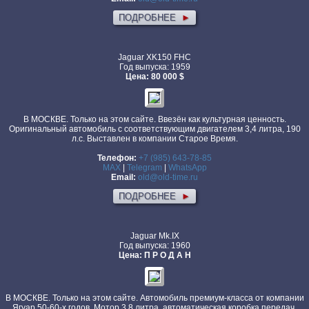
ПОДРОБНЕЕ
►
Jaguar XK150 FHC
Год выпуска: 1959
Цена: 80 000 $
В МОСКВЕ. Только на этом сайте. Ввезён как культурная ценность.
Оригинальный автомобиль с соответствующим двигателем 3,4 литра, 190
л.с. Выставлен в компании Старое Время.
Телефон:
+7 (985) 643-78-85
MAX
|
Telegram
|
WhatsApp
Email:
old@old-time.ru
ПОДРОБНЕЕ
►
Jaguar Mk.IХ
Год выпуска: 1960
Цена: П Р О Д А Н
В МОСКВЕ. Только на этом сайте. Автомобиль премиум-класса от компании
Ягуар 50-60-х годов. Мотор 3,8 литра, автоматическая коробка передач,