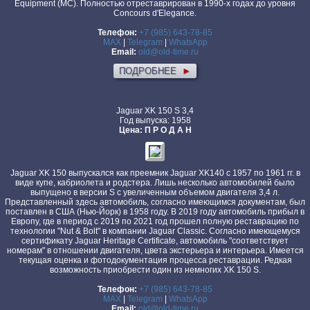
Equipment (MC). Полностью отреставрирован в 1990-х годах до уровня
Concours d'Elegance.
Телефон:
+7 (985) 643-78-85
MAX
|
Telegram
|
WhatsApp
Email:
old@old-time.ru
ПОДРОБНЕЕ
►
Jaguar XK 150 S 3,4
Год выпуска: 1958
Цена: П Р О Д А Н
Jaguar XK 150 выпускался как преемник Jaguar XK140 с 1957 по 1961 гг. в
виде купе, кабриолета и родстера. Лишь несколько автомобилей было
выпущено в версии S с увеличенным объемом двигателя 3,4 л.
Представленный здесь автомобиль, согласно имеющимся документам, был
поставлен в США (Нью-Йорк) в 1958 году. В 2019 году автомобиль прибыл в
Европу, где в период с 2019 по 2021 год прошел полную реставрацию по
технологии "Nut & Bolt" в компании Jaguar Classic. Согласно имеющемуся
сертификату Jaguar Heritage Certificate, автомобиль "соответствует
номерам" в отношении двигателя, цвета экстерьера и интерьера. Имеется
текущая оценка и фотодокументация процесса реставрации. Редкая
возможность приобрести один из немногих XK 150 S.
Телефон:
+7 (985) 643-78-85
MAX
|
Telegram
|
WhatsApp
Email:
old@old-time.ru