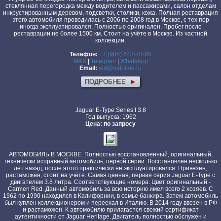
стеклянная перегородка между водителем и пассажирами, салон отделам
инкрустированным деревом, подсветки, столики, кожа. Полная реставрация
этого автомобиля проводилась с 2006 по 2008 год в Москве, с тех пор
иногда эксплуатировался. Полностью оригинален. Пробег после
реставрации не более 1500 км. Стоит на учёте в Москве. Из частной
коллекции.
Телефон:
+7 (985) 643-78-85
MAX
|
Telegram
|
WhatsApp
Email:
old@old-time.ru
ПОДРОБНЕЕ
►
Jaguar E-Type Series I 3.8
Год выпуска: 1962
Цена: по запросу
АВТОМОБИЛЬ В МОСКВЕ. Полностью восстановленный, оригинальный,
технически исправный автомобиль, первой серии. Восстановлен несколько
лет назад, после этого практически не эксплуатировался. Привезён,
растаможен, стоит на учёте. Самая ценная, первая серия Jaguar E-Type с
двигателем 3.8 литра. Соответствующие номера. Цвет оригинальный -
Carmen Red. Данный автомобиль за всю историю имел всего 2 хозяев. С
1962 по 1990 находился в Калифорнии, в семье банкира. Затем автомобиль
был куплен коллекционером и переехал в Италию. В 2014 году ввезен в РФ
и растаможен. К автомобилю прилагается свежий сертификат
аутентичности от Jaguar Heritage. Двигатель полностью обслужен и