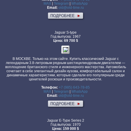
MAX
|
Telegram
|
WhatsApp
Email:
old@old-time.ru
ПОДРОБНЕЕ
►
Jaguar S-type
Год выпуска: 1967
Цена: 69 700 $
В МОСКВЕ. Только на этом сайте. Купить классический Jaguar с
легендарным 3.8-литровым рядным шестицилиндровым двигателем —
воплощение британского стиля и инженерного мастерства. Автомобиль
сочетает в себе элегантный дизайн кузова, комфортабельный салон и
динамичные характеристики, которые сделали его популярным среди
ценителей роскоши и производительности.
Телефон:
+7 (985) 643-78-85
MAX
|
Telegram
|
WhatsApp
Email:
old@old-time.ru
ПОДРОБНЕЕ
►
Jaguar E-Type Series 2
Год выпуска: 1970
Цена: 159 000 $