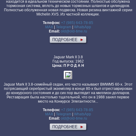
находится в идеальном техническом состоянии. Полностью обслужена
тормозная система, вплоть до новых тормозных шлангов и цилиндров.
Полностью обслуженная новая подвеска. Новая резина винтажной серии
Michelin XVS. Из частной коллекции.
Телефон:
+7 (985) 643-78-85
MAX
|
Telegram
|
WhatsApp
Email:
old@old-time.ru
ПОДРОБНЕЕ
►
Jaguar Mark II 3.8
Год выпуска: 1962
Цена: П Р О Д А Н
Jaguar Mark II 3.8-семейный седан, его часто называют BMWM5 60-х. Этот
потрясающий серебристый экземпляр в конце 80-х был отреставрирован
до конкурсного состояния и до сих пор выглядит на миллион долларов.
Реставрация была настолько тщательной, что он в 1988 занял первое
место на Конкурсе Элегантности...
Телефон:
+7 (985) 643-78-85
MAX
|
Telegram
|
WhatsApp
Email:
old@old-time.ru
ПОДРОБНЕЕ
►