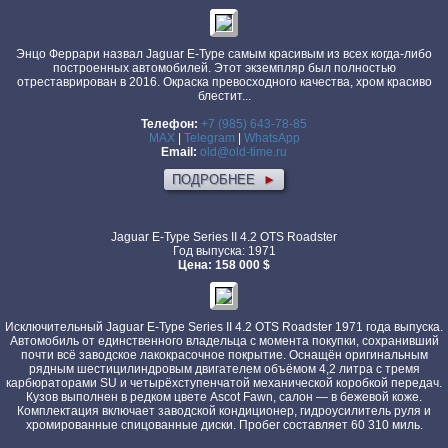
Энцо Феррари назвал Jaguar E-Type самым красивым из всех когда-либо
построенных автомобилей. Этот экземпляр был полностью
отреставрирован в 2016. Окраска превосходного качества, хром красиво
блестит...
Телефон:
+7 (985) 643-78-85
MAX
|
Telegram
|
WhatsApp
Email:
old@old-time.ru
ПОДРОБНЕЕ
►
Jaguar E-Type Series II 4.2 OTS Roadster
Год выпуска: 1971
Цена: 158 000 $
Исключительный Jaguar E-Type Series II 4.2 OTS Roadster 1971 года выпуска.
Автомобиль от единственного владельца с момента покупки, сохранивший
почти всё заводское лакокрасочное покрытие. Оснащён оригинальным
рядным шестицилиндровым двигателем объёмом 4,2 литра с тремя
карбюраторами SU и четырёхступенчатой механической коробкой передач.
Кузов выполнен в редком цвете Ascot Fawn, салон — в бежевой коже.
Комплектация включает заводской кондиционер, гидроусилитель руля и
хромированные спицованные диски. Пробег составляет 60 310 миль.