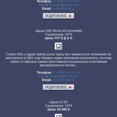
Телефон:
+7 (985) 643-78-85
MAX
|
Telegram
|
WhatsApp
Email:
old@old-time.ru
ПОДРОБНЕЕ
►
Jaguar XKE Series III Convertible
Год выпуска: 1973
Цена: П Р О Д А Н
Серия XKE у Jaguar имела успех сразу же с момента её появления на
автосалоне в 1961 году. Каждое новое поколение улучшалось, поэтому
серия оставалась самым престижным и роскошным спортивным
автомобилем из Англии...
Телефон:
+7 (985) 643-78-85
MAX
|
Telegram
|
WhatsApp
Email:
old@old-time.ru
ПОДРОБНЕЕ
►
Jaguar XJ 6C
Год выпуска: 1975
Цена: 93 000 $