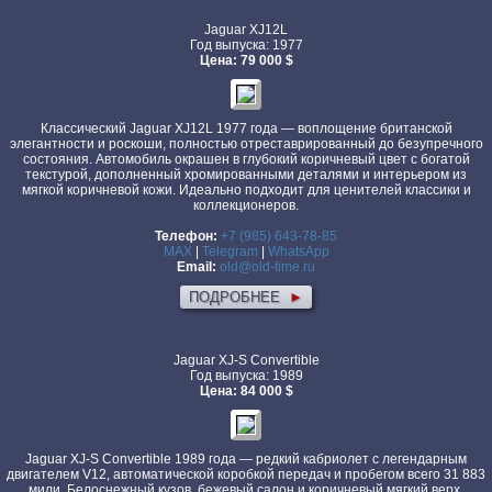
Jaguar XJ12L
Год выпуска: 1977
Цена: 79 000 $
Классический Jaguar XJ12L 1977 года — воплощение британской
элегантности и роскоши, полностью отреставрированный до безупречного
состояния. Автомобиль окрашен в глубокий коричневый цвет с богатой
текстурой, дополненный хромированными деталями и интерьером из
мягкой коричневой кожи. Идеально подходит для ценителей классики и
коллекционеров.
Телефон:
+7 (985) 643-78-85
MAX
|
Telegram
|
WhatsApp
Email:
old@old-time.ru
ПОДРОБНЕЕ
►
Jaguar XJ-S Convertible
Год выпуска: 1989
Цена: 84 000 $
Jaguar XJ-S Convertible 1989 года — редкий кабриолет с легендарным
двигателем V12, автоматической коробкой передач и пробегом всего 31 883
мили. Белоснежный кузов, бежевый салон и коричневый мягкий верх.