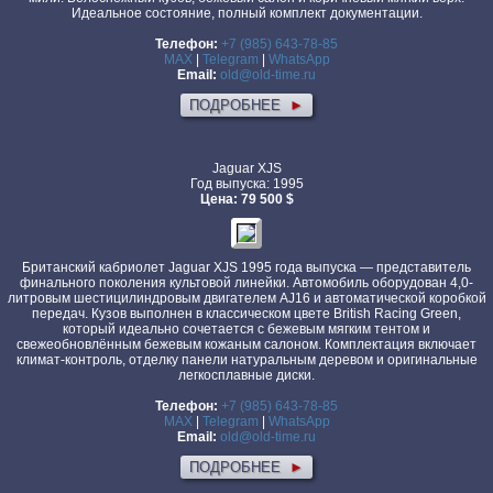
Идеальное состояние, полный комплект документации.
Телефон:
+7 (985) 643-78-85
MAX
|
Telegram
|
WhatsApp
Email:
old@old-time.ru
ПОДРОБНЕЕ
►
Jaguar XJS
Год выпуска: 1995
Цена: 79 500 $
Британский кабриолет Jaguar XJS 1995 года выпуска — представитель
финального поколения культовой линейки. Автомобиль оборудован 4,0-
литровым шестицилиндровым двигателем AJ16 и автоматической коробкой
передач. Кузов выполнен в классическом цвете British Racing Green,
который идеально сочетается с бежевым мягким тентом и
свежеобновлённым бежевым кожаным салоном. Комплектация включает
климат-контроль, отделку панели натуральным деревом и оригинальные
легкосплавные диски.
Телефон:
+7 (985) 643-78-85
MAX
|
Telegram
|
WhatsApp
Email:
old@old-time.ru
ПОДРОБНЕЕ
►