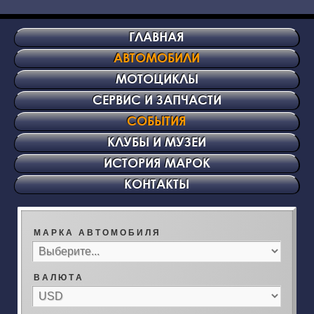
ГЛАВНАЯ
АВТОМОБИЛИ
МОТОЦИКЛЫ
СЕРВИС И ЗАПЧАСТИ
СОБЫТИЯ
КЛУБЫ И МУЗЕИ
ИСТОРИЯ МАРОК
КОНТАКТЫ
М А Р К А А В Т О М О Б И Л Я
В А Л Ю Т А