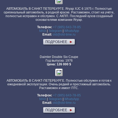
АВТОМОБИЛЬ В САНКТ ПЕТЕРБУРГЕ. Ягуар XJC 6 1975 г. Полностью
оригинальный автомобиль, в родной краске. Растаможен, стоит на учёте,
полностью исправен и обслужен. С АКПП. Последний кузов созданный
основателями компании Ягуар.
Телефон:
+7 (985) 643-78-85
MAX
|
Telegram
|
WhatsApp
Email:
old@old-time.ru
ПОДРОБНЕЕ
►
Daimler Double Six Coupe
Год выпуска: 1976
Цена: 126 000 $
АВТОМОБИЛЬ В САНКТ-ПЕТЕРБУРГЕ. Полностью обслужен и готов к
ежедневной эксплуатации. Очень редкий и престижный автомобиль.
Растаможен и имеет ПТС.
Телефон:
+7 (985) 643-78-85
MAX
|
Telegram
|
WhatsApp
Email:
old@old-time.ru
ПОДРОБНЕЕ
►