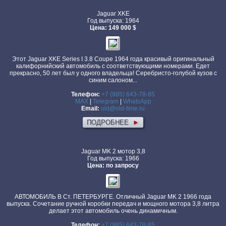
Jaguar XKE
Год выпуска: 1964
Цена: 149 000 $
Этот Jaguar XKE Series I 3.8 Coupe 1964 года красивый оригинальный
калифорнийский автомобиль с соответствующими номерами. Едет
прекрасно, 50 лет был у одного владельца! Серебристо-голубой кузов с
синим салоном...
Телефон:
+7 (985) 643-78-85
MAX
|
Telegram
|
WhatsApp
Email:
old@old-time.ru
ПОДРОБНЕЕ
►
Jaguar MK 2 мотор 3,8
Год выпуска: 1966
Цена: по запросу
АВТОМОБИЛЬ В Ст. ПЕТЕРБУРГЕ. Отличный Jaguar MK 2 1966 года
выпуска. Сочетание ручной коробки передач и мощного мотора 3,8 литра
делает этот автомобиль очень динамичным.
Телефон:
+7 (985) 643-78-85