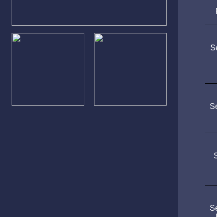
S
S
S