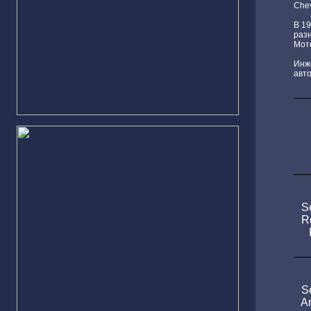
Chev
В 19
раз
Мот
Инж
авт
S
R
S
A