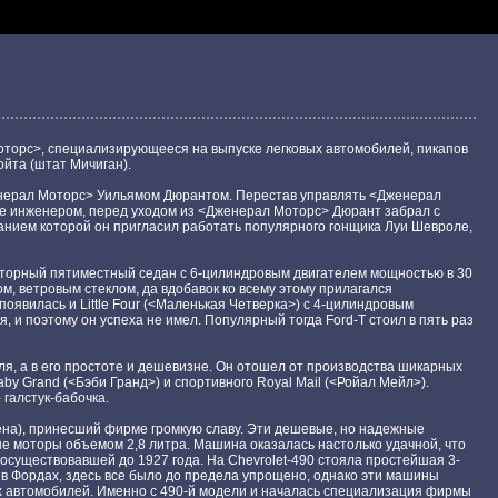
Моторс>, специализирующееся на выпуске легковых автомобилей, пикапов
йта (штат Мичиган).
нерал Моторс> Уильямом Дюрантом. Перестав управлять <Дженерал
 не инженером, перед уходом из <Дженерал Моторс> Дюрант забрал с
анием которой он пригласил работать популярного гонщика Луи Шевроле,
росторный пятиместный седан с 6-цилиндровым двигателем мощностью в 30
, ветровым стеклом, да вдобавок ко всему этому прилагался
оявилась и Little Four (<Маленькая Четверка>) с 4-цилиндровым
, и поэтому он успеха не имел. Популярный тогда Ford-Т стоил в пять раз
я, а в его простоте и дешевизне. Он отошел от производства шикарных
by Grand (<Бэби Гранд>) и спортивного Royal Mail (<Ройал Мейл>).
галстук-бабочка.
цена), принесший фирме громкую славу. Эти дешевые, но надежные
е моторы объемом 2,8 литра. Машина оказалась настолько удачной, что
росуществовавшей до 1927 года. На Chevrolet-490 стояла простейшая 3-
и в Фордах, здесь все было до предела упрощено, однако эти машины
их автомобилей. Именно с 490-й модели и началась специализация фирмы