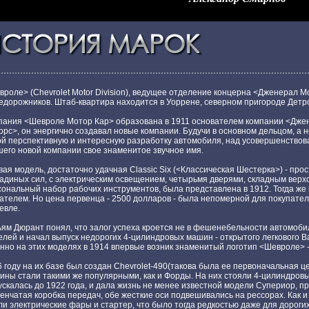
СТОРИЯ МАРОК
СТОРИЯ МАРОК
вроле> (Chevrolet Motor Division), ведущее отделение концерна <Дженерал 
едорожников. Штаб-квартира находится в Уоррене, северном пригороде Детро
пания <Шевроле Мотор Кар> образована в 1911 основателем компании <Дже
орс>, он энергично создавал новые компании. Будучи в основном дельцом, а
ой перспективную и интересную разработку автомобиля, над усовершенствов
шего новой компании свое знаменитое звучное имя.
ая модель, достаточно удачная Classic Six (<Классическая Шестерка>) - п
диных сил, с электрическим освещением, четырьмя дверями, складным верхом
ональный набор рабочих инструментов, была представлена в 1912. Тогда же п
ателем. Но цена первенца - 2500 долларов - была непомерной для покупателя
евле.
ям Дюрант понял, что залог успеха кроется не в фешенебельности автомобил
лей и начал выпуск недорогих 4-цилиндровых машин - открытого легкового Ba
но на этих моделях в 1914 впервые возник знаменитый логотип <Шевроле> - 
 году на их базе был создан Chevrolet-490(такова была ее первоначальная 
ины стали такими же популярными, как и Форды. На них стояли 4-цилиндровы
скалась до 1922 года, и дала жизнь не менее известной модели Супериор, п
енчатая коробка передач, обе жесткие оси подвешивались на рессорах. Как 
ли электрические фары и стартер, что было тогда редкостью даже для дорог