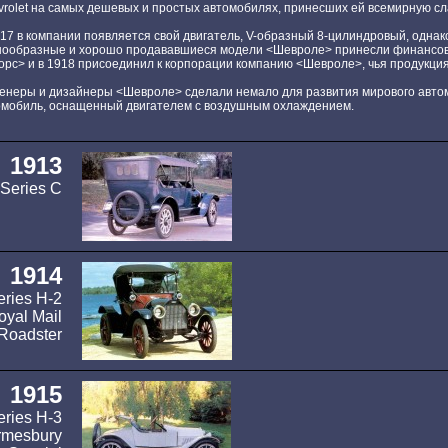
rolet на самых дешевых и простых автомобилях, принесших ей всемирную сл
17 в компании появляется свой двигатель, V-образный 8-цилиндровый, однак
нообразные и хорошо продававшиеся модели <Шевроле> принесли финансовый
орс> и в 1918 присоединил к корпорации компанию <Шевроле>, чья продукци
енеры и дизайнеры <Шевроле> сделали немало для развития мирового автом
омобиль, оснащенный двигателем с воздушным охлаждением.
1913
Series C
1914
eries H-2
oyal Mail
Roadster
1915
eries H-3
rmesbury