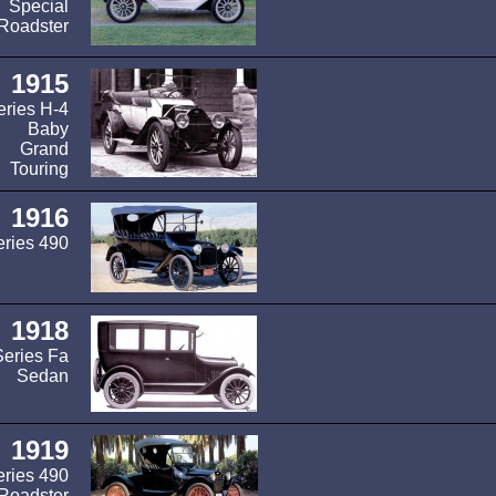
Special
Roadster
1915
eries H-4
Baby
Grand
Touring
1916
eries 490
1918
Series Fa
Sedan
1919
eries 490
Roadster