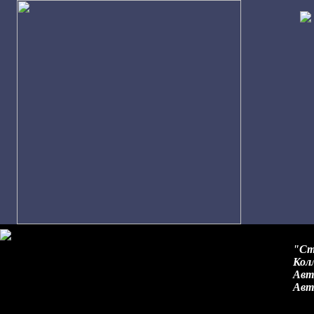
"Ст
Кол
Авт
Авто
А