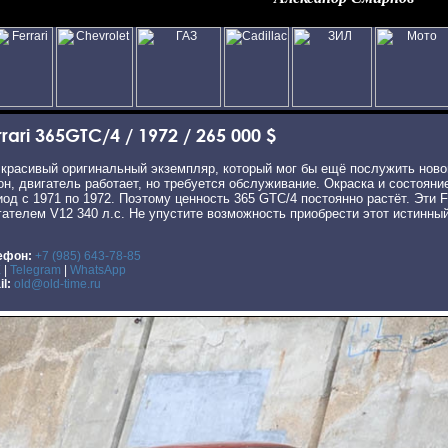
rrari 365GTC/4 / 1972 / 265 000 $
 красивый оригинальный экземпляр, который мог бы ещё послужить ново
он, двигатель работает, но требуется обслуживание. Окраска и состояни
иод с 1971 по 1972. Поэтому ценность 365 GTC/4 постоянно растёт. Эти
гателем V12 340 л.с. Не упустите возможность приобрести этот истинн
ефон:
+7 (985) 643-78-85
X
|
Telegram
|
WhatsApp
l:
old@old-time.ru