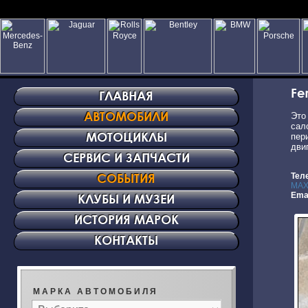
Fe
ГЛАВНАЯ
АВТОМОБИЛИ
Это
сал
МОТОЦИКЛЫ
пер
дви
СЕРВИС И ЗАПЧАСТИ
СОБЫТИЯ
Тел
MA
Emai
КЛУБЫ И МУЗЕИ
ИСТОРИЯ МАРОК
КОНТАКТЫ
М А Р К А А В Т О М О Б И Л Я