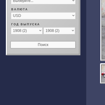
В А Л Ю Т А
Г О Д В Ы П У С К А