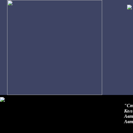
"Ст
Кол
Авт
Авто
А