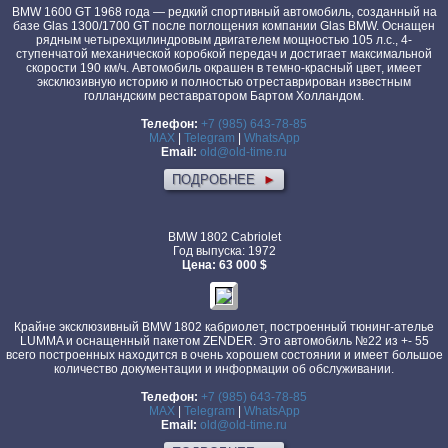
BMW 1600 GT 1968 года — редкий спортивный автомобиль, созданный на
базе Glas 1300/1700 GT после поглощения компании Glas BMW. Оснащен
рядным четырехцилиндровым двигателем мощностью 105 л.с., 4-
ступенчатой механической коробкой передач и достигает максимальной
скорости 190 км/ч. Автомобиль окрашен в темно-красный цвет, имеет
эксклюзивную историю и полностью отреставрирован известным
голландским реставратором Бартом Холландом.
Телефон:
+7 (985) 643-78-85
MAX
|
Telegram
|
WhatsApp
Email:
old@old-time.ru
ПОДРОБНЕЕ
►
BMW 1802 Cabriolet
Год выпуска: 1972
Цена: 63 000 $
Крайне эксклюзивный BMW 1802 кабриолет, построенный тюнинг-ателье
LUMMA и оснащенный пакетом ZENDER. Это автомобиль №22 из +- 55
всего построенных находится в очень хорошем состоянии и имеет большое
количество документации и информации об обслуживании.
Телефон:
+7 (985) 643-78-85
MAX
|
Telegram
|
WhatsApp
Email:
old@old-time.ru