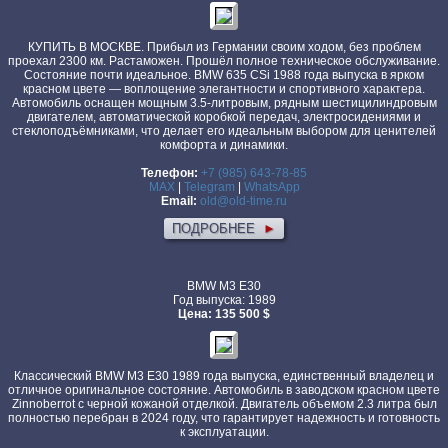
КУПИТЬ В МОСКВЕ. Прибыл из Германии своим ходом, без проблем
проехал 2300 км. Растаможен. Прошёл полное техническое обслуживание.
Состояние почти идеальное. BMW 635 CSi 1988 года выпуска в ярком
красном цвете — воплощение элегантности и спортивного характера.
Автомобиль оснащен мощным 3.5-литровым, рядным шестицилиндровым
двигателем, автоматической коробкой передач, электросидениями и
стеклоподъёмниками, что делает его идеальным выбором для ценителей
комфорта и динамики.
Телефон:
+7 (985) 643-78-85
MAX
|
Telegram
|
WhatsApp
Email:
old@old-time.ru
ПОДРОБНЕЕ
►
BMW M3 E30
Год выпуска: 1989
Цена: 135 500 $
Классический BMW M3 E30 1989 года выпуска, единственный владелец и
отличное оригинальное состояние. Автомобиль в заводском красном цвете
Zinnoberrot с черной кожаной отделкой. Двигатель объемом 2.3 литра был
полностью перебран в 2024 году, что гарантирует надежность и готовность
к эксплуатации.