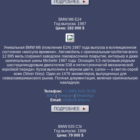
ПОДРОБНЕЕ
►
BMW M6 E24
Год выпуска: 1987
Цена: 182 000 $
Уникальная BMW M6 (поколение E24) 1987 года выпуска в коллекционном
состоянии «капсула времени». Автомобиль с оригинальным пробегом всего
12 895 миль сохранил заводское лакокрасочное покрытие, интерьер и даже
оригинальные шины Michelin 1987 года. Оснащён 3,5-литровым рядным
шестицилиндровым двигателем S38 и пятиступенчатой механической
коробкой передач. Кузов выполнен в чёрном цвете, салон — в светло-серой
коже (Silver Grey). Один из 1476 экземпляров, выпущенных для
североамериканского рынка. Полная документация, включая оригинальную
накладную.
Телефон:
+7 (985) 643-78-85
MAX
|
Telegram
|
WhatsApp
Email:
old@old-time.ru
ПОДРОБНЕЕ
►
BMW 635 CSi
Год выпуска: 1988
Цена: 79 000 $