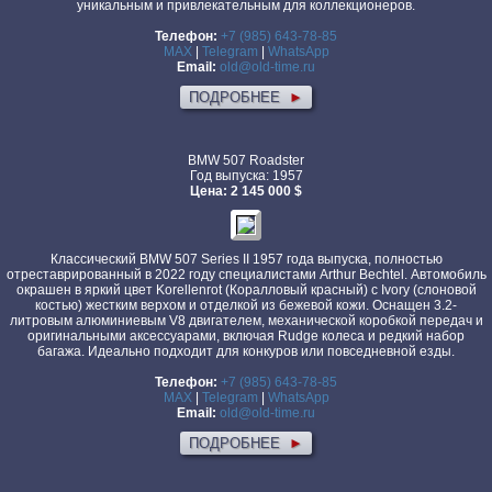
уникальным и привлекательным для коллекционеров.
Телефон:
+7 (985) 643-78-85
MAX
|
Telegram
|
WhatsApp
Email:
old@old-time.ru
ПОДРОБНЕЕ
►
BMW 507 Roadster
Год выпуска: 1957
Цена: 2 145 000 $
Классический BMW 507 Series II 1957 года выпуска, полностью
отреставрированный в 2022 году специалистами Arthur Bechtel. Автомобиль
окрашен в яркий цвет Korellenrot (Коралловый красный) с Ivory (слоновой
костью) жестким верхом и отделкой из бежевой кожи. Оснащен 3.2-
литровым алюминиевым V8 двигателем, механической коробкой передач и
оригинальными аксессуарами, включая Rudge колеса и редкий набор
багажа. Идеально подходит для конкуров или повседневной езды.
Телефон:
+7 (985) 643-78-85
MAX
|
Telegram
|
WhatsApp
Email:
old@old-time.ru
ПОДРОБНЕЕ
►