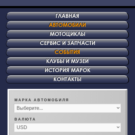
ГЛАВНАЯ
АВТОМОБИЛИ
МОТОЦИКЛЫ
СЕРВИС И ЗАПЧАСТИ
СОБЫТИЯ
КЛУБЫ И МУЗЕИ
ИСТОРИЯ МАРОК
КОНТАКТЫ
М А Р К А А В Т О М О Б И Л Я
В А Л Ю Т А