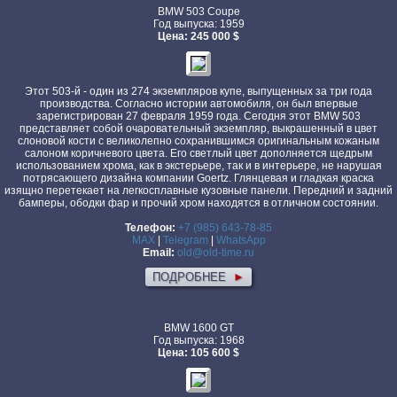
BMW 503 Coupe
Год выпуска: 1959
Цена: 245 000 $
Этот 503-й - один из 274 экземпляров купе, выпущенных за три года
производства. Согласно истории автомобиля, он был впервые
зарегистрирован 27 февраля 1959 года. Сегодня этот BMW 503
представляет собой очаровательный экземпляр, выкрашенный в цвет
слоновой кости с великолепно сохранившимся оригинальным кожаным
салоном коричневого цвета. Его светлый цвет дополняется щедрым
использованием хрома, как в экстерьере, так и в интерьере, не нарушая
потрясающего дизайна компании Goertz. Глянцевая и гладкая краска
изящно перетекает на легкосплавные кузовные панели. Передний и задний
бамперы, ободки фар и прочий хром находятся в отличном состоянии.
Телефон:
+7 (985) 643-78-85
MAX
|
Telegram
|
WhatsApp
Email:
old@old-time.ru
ПОДРОБНЕЕ
►
BMW 1600 GT
Год выпуска: 1968
Цена: 105 600 $