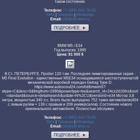
таком состоянии.
Телефон:
+7 (985) 643-78-85
MAX
|
Telegram
|
WhatsApp
Email:
old@old-time.ru
ПОДРОБНЕЕ
►
BMW M5 / E34
Год выпуска: 1995
Цена: 81 000 $
В Ст. ПЕТЕРБУРГЕ. Пробег 120 т.км. Последняя лимитированная серия -
М5 Final Evolution - единственные М5Е34 оснащавшиеся шестиступенчатой
механической коробкой передач Getrag Type-D.
https://www.autoscout24.com/lst/bmw/m5?
atype=C&desc=0&fregfrom=1990&powertype=kw&search_id=24cx2d16lhz&sort
=standard&source=detailsearch&ustate=N%2CU&version0=e34 Мотор 3,8
литра, мощностью 340 л.с. Всего было выпущено 752 таких автомобиля(404
с левым рулём + 139 с правым и 209 универсалов). Состояние нового
оригинального автомобиля. Полностью обслужен.
Телефон:
+7 (985) 643-78-85
MAX
|
Telegram
|
WhatsApp
Email:
old@old-time.ru
ПОДРОБНЕЕ
►