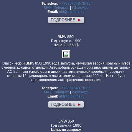
Телефон:
+7 (985) 643-78-85
MAX
|
Telegram
|
WhatsApp
Email:
old@old-time.ru
ПОДРОБНЕЕ
►
BMW 850i
Год выпуска: 1990
Цена: 83 650 $
Классический BMW 850i 1990 года выпуска, немецкая версия, красный кузов
с черной кожаной отделкой. Автомобиль оснащен оригинальными деталями
AC Schnitzer (спойлеры и диски), автоматической коробкой передач и
мощным 12-цилиндровым двигателем мощностью 299 л.с. Не требует
восстановления лакокрасочного покрытия.
Телефон:
+7 (985) 643-78-85
MAX
|
Telegram
|
WhatsApp
Email:
old@old-time.ru
ПОДРОБНЕЕ
►
BMW 850
Год выпуска: 1990
Цена: по запросу