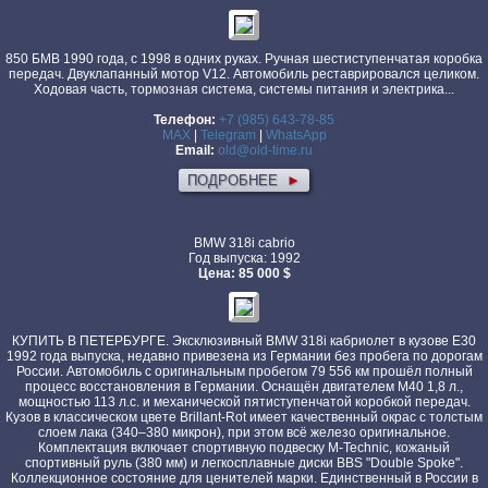
850 БМВ 1990 года, с 1998 в одних руках. Ручная шестиступенчатая коробка
передач. Двуклапанный мотор V12. Автомобиль реставрировался целиком.
Ходовая часть, тормозная система, системы питания и электрика...
Телефон:
+7 (985) 643-78-85
MAX
|
Telegram
|
WhatsApp
Email:
old@old-time.ru
ПОДРОБНЕЕ
►
BMW 318i cabrio
Год выпуска: 1992
Цена: 85 000 $
КУПИТЬ В ПЕТЕРБУРГЕ. Эксклюзивный BMW 318i кабриолет в кузове E30
1992 года выпуска, недавно привезена из Германии без пробега по дорогам
России. Автомобиль с оригинальным пробегом 79 556 км прошёл полный
процесс восстановления в Германии. Оснащён двигателем M40 1,8 л.,
мощностью 113 л.с. и механической пятиступенчатой коробкой передач.
Кузов в классическом цвете Brillant-Rot имеет качественный окрас с толстым
слоем лака (340–380 микрон), при этом всё железо оригинальное.
Комплектация включает спортивную подвеску M-Technic, кожаный
спортивный руль (380 мм) и легкосплавные диски BBS "Double Spoke".
Коллекционное состояние для ценителей марки. Единственный в России в